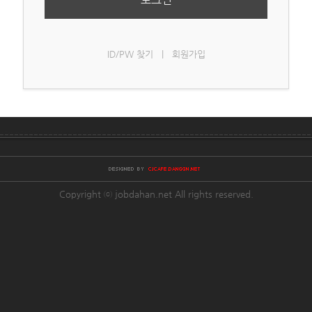
ID/PW 찾기
|
회원가입
Copyright ⓒ jobdahan.net All rights reserved.