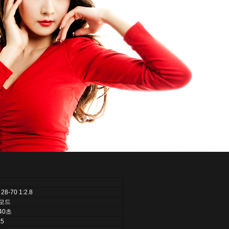
28-70 1:2.8
모드
40초
.5