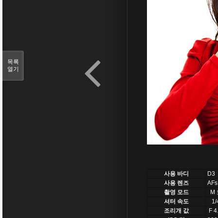
목록
열기
사용 바디
D3
사용 렌즈
AFs 
촬영 모드
M 
셔터 속도
1/
조리개 값
F 4