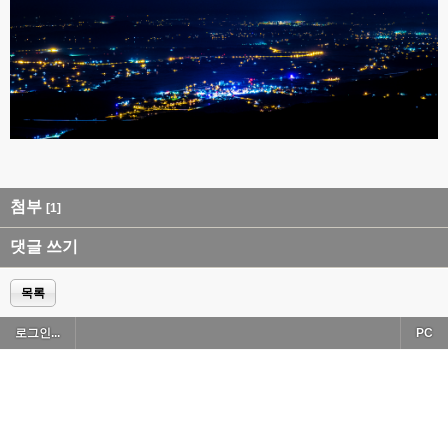
첨부
[1]
댓글 쓰기
목록
로그인...
PC