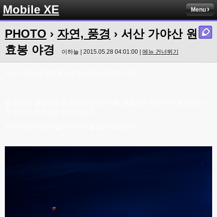
Mobile XE
Menu
PHOTO
›
자연, 풍경
› 서산 가야산 원
효봉 야경
이하늘 | 2015.05.28 04:01:00 |
메뉴 건너뛰기
서산 가야산 ( 원효봉 ) 중계소에서 바라본 야경.
밤 11시에 출발하여 원효봉에서 은하수를 찾을려고 했으나 수중기층이 너
무 깊어서 은하수는 보이지 않고
시내 야경만 눈에 들어와 셔터를 눌러 담아본다.