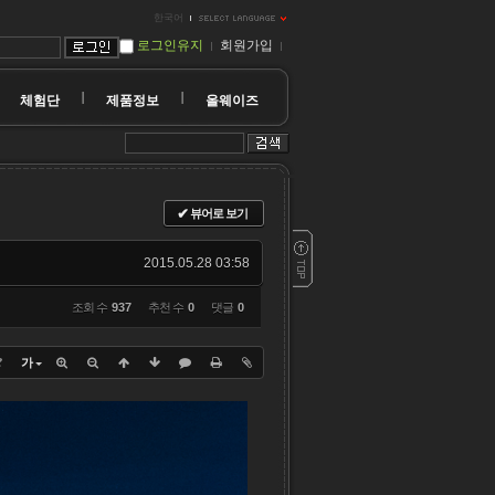
한국어
로그인유지
회원가입
체험단
제품정보
올웨이즈
✔
뷰어로 보기
2015.05.28 03:58
조회 수
937
추천 수
0
댓글
0
?
가