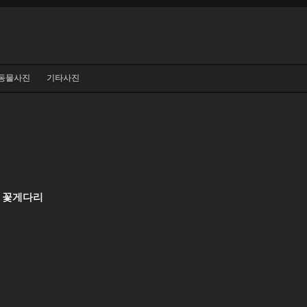
동물사진
기타사진
 꽃게다리