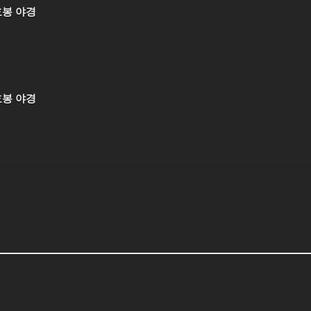
효봉 야경
효봉 야경