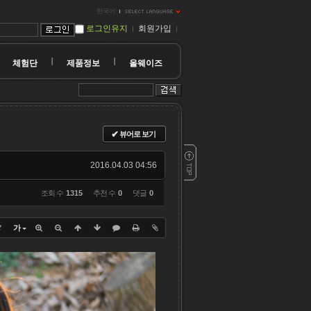
한국어
로그인유지
회원가입
체험단
제품정보
올웨이즈
✔
뷰어로 보기
2016.04.03 04:56
조회 수
1315
추천 수
0
댓글
0
?
가