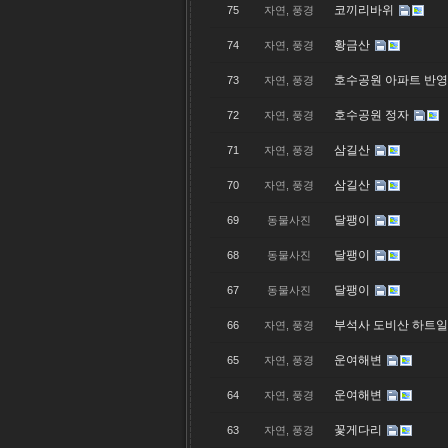
코끼리바위
75
자연, 풍경
황금산
74
자연, 풍경
호수공원 아파트 반
73
자연, 풍경
호수공원 정자
72
자연, 풍경
삼길산
71
자연, 풍경
삼길산
70
자연, 풍경
달팽이
69
동물사진
달팽이
68
동물사진
달팽이
67
동물사진
부석사 도비산 하트
66
자연, 풍경
운여해변
65
자연, 풍경
운여해변
64
자연, 풍경
꽃게다리
63
자연, 풍경