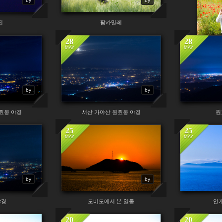
by
by
진
팜카밀레
28
28
MAY
MAY
by
by
효봉 야경
서산 가야산 원효봉 야경
원
25
25
MAY
MAY
by
by
야경
도비도에서 본 일몰
안
20
20