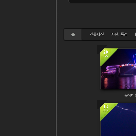
인물사진
자연, 풍경
20
JUL
꽃게다
13
JUN