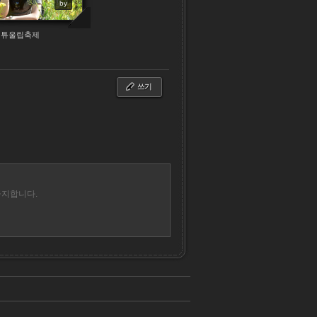
by
 튜울립축제
쓰기
금지합니다.