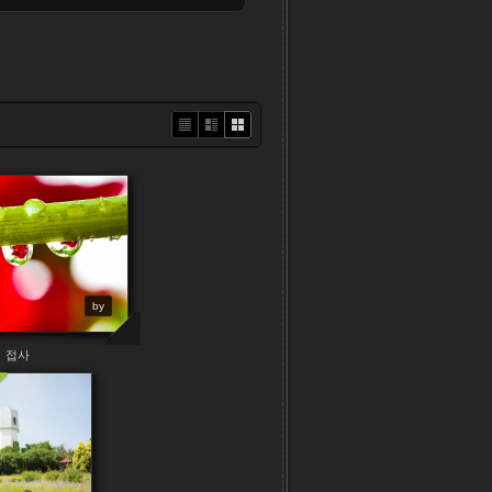
Li
Zi
G
st
n
al
e
le
r
y
by
접사