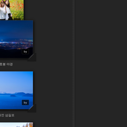
by
팜카밀레
by
효봉 야경
by
개낀 삼길포