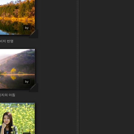
by
비지 반영
by
비지의 아침