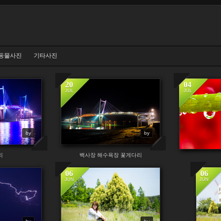
동물사진
기타사진
20
04
JUL
JUL
by
by
리
백사장 해수욕장 꽃게다리
06
06
JUN
JUN