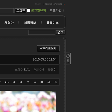
한국어
로그인유지
회원가입
체험단
제품정보
올웨이즈
✔
뷰어로 보기
2015.05.05 11:54
조회 수
1141
추천 수
0
댓글
0
?
가