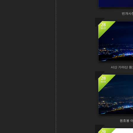
번개사
28
MAY
서산 가야산 원
28
MAY
원효봉 
20