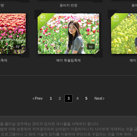
반영
용비지 반영
용
05
05
MAY
MAY
by
by
립축제
해미 튜울립축제
해미
Prev
1
2
3
4
5
Next
을 올리실 경우에는 관리자 임의로 게시물을 삭제처리 합니다.
법에 의해 보호되며 저작권자와의 상의없이 이용하거나 타 사이트에 게재하는 것을 
 프로그램이나 그 밖의 기술적 장치를 이용하여 무단으로 수집되는 것을 거부 하며,