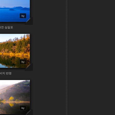
by
개낀 삼길포
by
비지 반영
by