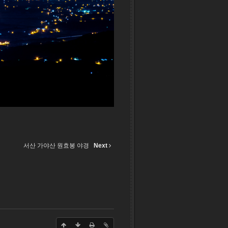
서산 가야산 원효봉 야경
Next