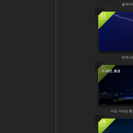
꽃게다
13
JUN
번개사
28
in
자연, 풍경
MAY
서산 가야산 원
28
MAY