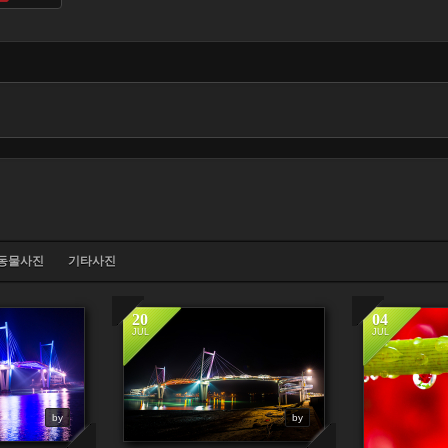
동물사진
기타사진
20
04
JUL
JUL
by
by