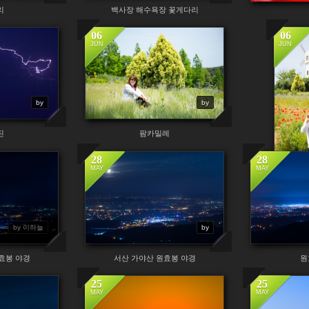
리
백사장 해수욕장 꽃게다리
06
06
JUN
JUN
by
by
진
팜카밀레
28
28
MAY
MAY
by 이하늘
by
효봉 야경
서산 가야산 원효봉 야경
원
25
25
MAY
MAY