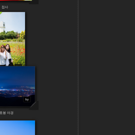
접사
by
팜카밀레
by
효봉 야경