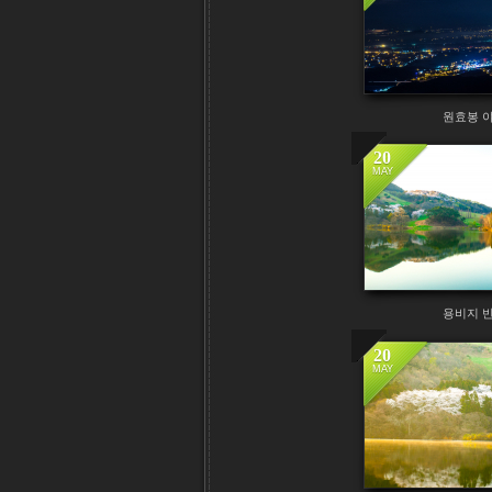
원효봉 
20
MAY
용비지 
20
MAY