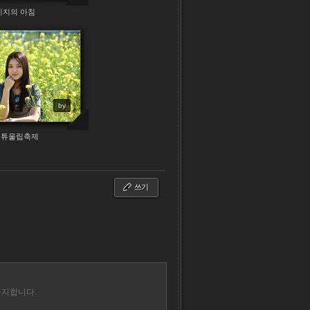
비지의 아침
by
 튜울립축제
쓰기
금지합니다.