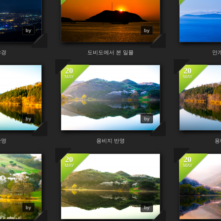
by
by
야경
도비도에서 본 일몰
안
20
20
MAY
MAY
by
by
반영
용비지 반영
용
20
20
MAY
MAY
by
by