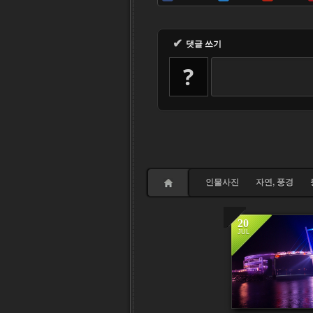
✔
댓글 쓰기
?
인물사진
자연, 풍경
20
JUL