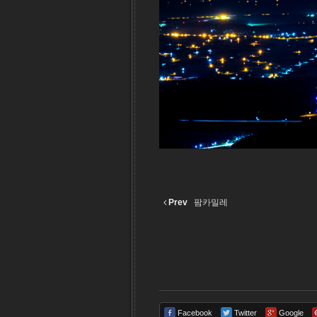
Prev
팜카밀레
Facebook
Twitter
Google