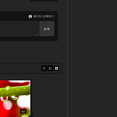
에디터 선택하기
Li
Zi
G
st
n
al
e
le
r
y
by