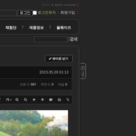
한국어
로그인유지
회원가입
체험단
제품정보
올웨이즈
✔
뷰어로 보기
2015.05.20 01:13
조회 수
987
추천 수
0
댓글
0
?
가