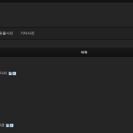
동물사진
기타사진
제목
게다리
야경