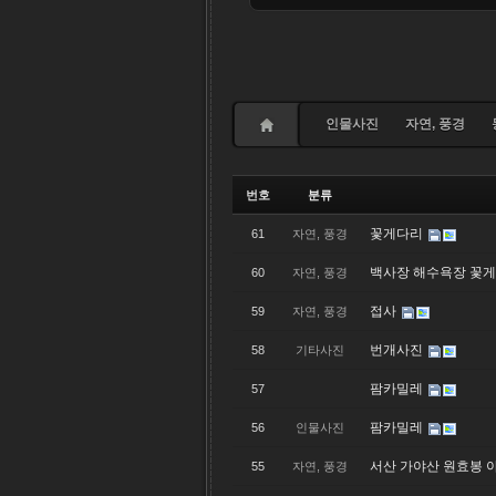
인물사진
자연, 풍경
번호
분류
꽃게다리
61
자연, 풍경
백사장 해수욕장 꽃
60
자연, 풍경
접사
59
자연, 풍경
번개사진
58
기타사진
팜카밀레
57
팜카밀레
56
인물사진
서산 가야산 원효봉 
55
자연, 풍경