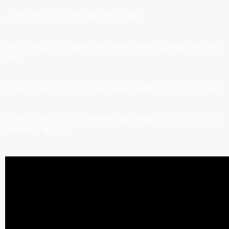
그안에 물먹는 하마나 제슴제를 넣어두면 좋다.
렌즈 보관시 좋은것은 맑은날 렌즈 개방해서 햇빛에 일광욕을 시켜주면 더
좋다.
삼각대는 출사 다녀온 후에 오염된 부분은 물걸래로 닦아 주는 것이 좋다.
다리를 넣다 빼는 부위에는 뻑뻑하면 윤활류 WD40 등으로 닦아주고 구르
시를 바르면 좋습니다.