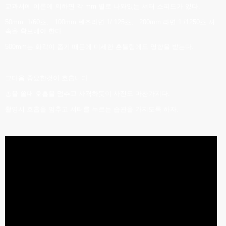
교과서에 이론에 의하면 각 mm 별로 나와있는 셔터 스피드가 있다.
50mm 1/60초, 100mm 렌즈라면 1/ 125초, 200mm 라면 1 /1250초 셔
속을 확보해야 한다.
500mm는 화각이 좁기 때문에 미세한 흔들림에도 영향을 받는다.
그다음 중요한것이 호흡니다.
총을 쏠대 호흡을 멈추고 사격하듯이 사진도 마찬가지다.
촬영시 호흡을 멈추고 셔터를 누르는 습관을 가지도록 하자.