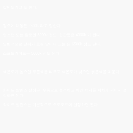
칼빈도라고 도 한다.
정오에 태양은 2500k 라고 말한다.
텅스탠 또는 할로겐 3200k 정도. 형광등은 4000k 가 된다..
일반적으로 날씨가 흐린 날이나 그늘 은 6500k 정도 된다.
스프드라이트는 5600k 정도 된다.
색온도가 높으면 푸른색을 띠우고 색온도가 낮으면 붉은색을 띠운다.
화이트 발란스 설정은 수동으로 설정하고 하얀 백지를 꽉차게 찍어서 설
정하면 된다.
화이트 발란스는 기본적으로 오토모드에 설정하면 된다.