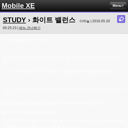
Mobile XE
Menu
STUDY
› 화이트 밸런스
이하늘 | 2016.05.20
05:25:23 |
메뉴 건너뛰기
화이트 밸런스 란 무었인가 ?
화이트 밸런스란 말그대로 하얀색종이를 찍었을때 하얀색으로 나와야 한
다.
이것이 화이트 밸런스의 개념이고 이것알려면 색온도를 알아야 한다.
색온도는 우리 눈은 화이트 발란스에 맞추어져 있기 때문에 어느 환경에서
보아도
하얀색 종이는 하얀색으로 보인다. 하지만 카메라는 그렇치 않다.
활성소자에 색온도를 맟추어 줘야
어떤한 물체가 색을 띠우고 있을때에 그색과 똑같은 이상적인 흑체를 열로
태웠을때 가상의 색과 같은 온도를 색온도라하고