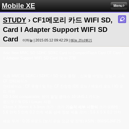
Mobile XE
Menu
STUDY
› CF1메모리 카드 WIFI SD,
Card I Adapter Support WIFI SD
Card
이하늘 | 2015.05.12 09:42:29 |
메뉴 건너뛰기
Ariic New MMC SD SDHC SDXC Card to CompactFlash Card CF Card I
II Adapter Support WIFI SD Card Up to 2TB
지원 MMC의 SDXC / SDHC / SD 모든 용량.
. 신뢰할 수있는 성능과 고속
CF 인터페이스
인터페이스 : CF 유형 I 및 II는 CF 진정한 IDE 모드 / 메모리 모드 / IO 모
드 지원
SD 3.0에 compatiable;
받아 들일 클래스 10 UHS-1 카드는
윈도우 / 맥 OS / Linuxc 지원
43mm X 36mm X 3.3mm 크기 : 크기
기술적 세부 사항의
크기 (LWH) :
5.6 인치 5 인치 0.2 인치
제품 상세 정보
제품 크기 : 5.6 X 5 X 0.2 인치
배송 무게 : 0.05 파운드 (보기 운송 요금 및 정책)
ASIN : B00SGJRF2S