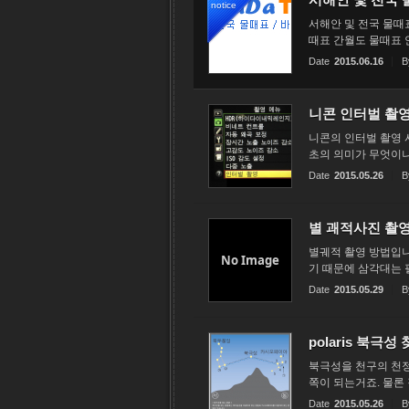
notice
서해안 및 전국 물때
때표 간월도 물때표 
Date
2015.06.16
B
니콘 인터벌 촬영
니콘의 인터벌 촬영 사
초의 의미가 무엇이냐?
Date
2015.05.26
B
별 괘적사진 촬
별궤적 촬영 방법입니다
No Image
기 때문에 삼각대는 필
Date
2015.05.29
B
polaris 북극성
북극성을 천구의 천정
쪽이 되는거죠. 물론
Date
2015.05.26
B