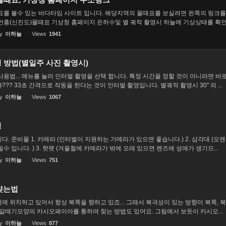
표를 볼수 있는 바다타임 사이트 입니다. 해당지역의 물때표를 보실려면 왼쪽의 링크를
안흥(신진도)물때표 기상청 홈페이지 은하수및 별 궤적 촬영시 하늘에 기상상태를 확인.
y
이하늘
Views
1941
 방법(별일주 사진 촬영시)
용법... 메뉴를 눌러 인터벌 촬영을 선택 합니다. 특정 시간을 정할 것이 아니라면 바로
?? 33초 간격으로 작동을 한다는 것이 인터벌 촬영입니다. 별궤적 촬영시 30" 의 ...
y
이하늘
Views
1067
영
. 준비물 1. 카메라 (인터벌이 지원하는 가메라가 있으면 좋습니다.) 2. 삼각대 (오
수 입니다. ) 3. 핫팻 (겨울철에 카메라가 밖에 오래 있으면 렌즈에 성애가 생기므...
y
이하늘
Views
751
 찾는법
에 위치하고 있어서 항상 북쪽을 향하고 있죠... 그래서 북극성이 있는 방향이 북쪽, 
 갈매기모양의 카시오페이아를 통하여 찾는 방법도 있어요. 그림에서 보듯이 카시오...
y
이하늘
Views
877