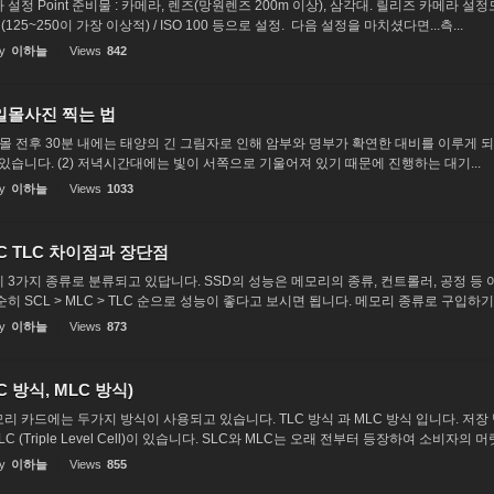
정 Point 준비물 : 카메라, 렌즈(망원렌즈 200m 이상), 삼각대. 릴리즈 카메라 설정모드 
25~250이 가장 이상적) / ISO 100 등으로 설정. ​ 다음 설정을 마치셨다면...​측...
y
이하늘
Views
842
일몰사진 찍는 법
) 일몰 전후 30분 내에는 태양의 긴 그림자로 인해 암부와 명부가 확연한 대비를 이루게
있습니다. (2) 저녁시간대에는 빛이 서쪽으로 기울어져 있기 때문에 진행하는 대기...
y
이하늘
Views
1033
LC TLC 차이점과 장단점
 3가지 종류로 분류되고 있답니다. SSD의 성능은 메모리의 종류, 컨트롤러, 공정 등
히 SCL > MLC > TLC 순으로 성능이 좋다고 보시면 됩니다. 메모리 종류로 구입하기 .
y
이하늘
Views
873
 방식, MLC 방식)
카드에는 두가지 방식이 사용되고 있습니다. TLC 방식 과 MLC 방식 입니다. 저장 방식엔 SLC(
 TLC (Triple Level Cell)이 있습니다. SLC와 MLC는 오래 전부터 등장하여 소비자의 머릿
y
이하늘
Views
855