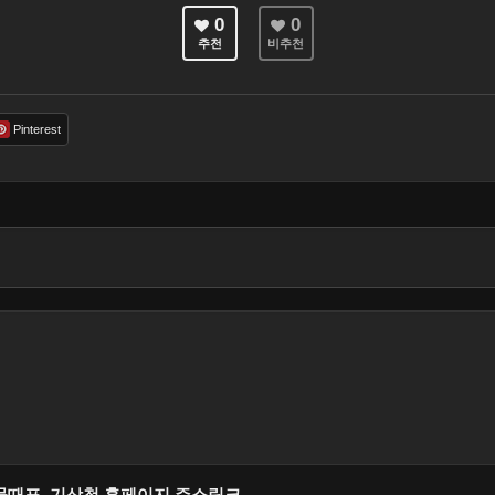
0
0
추천
비추천
Pinterest
물때표, 기상청 홈페이지 주소링크