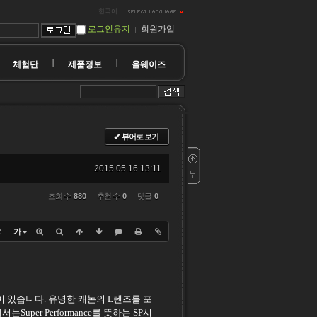
한국어
로그인유지
회원가입
체험단
제품정보
올웨이즈
✔
뷰어로 보기
2015.05.16 13:11
조회 수
880
추천 수
0
댓글
0
?
가
이 있습니다. 유명한 캐논의 L렌즈를 포
er Performance를 뜻하는 SP시