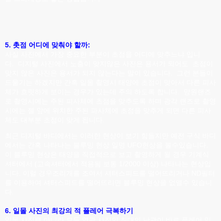
5. 촛점 어디에 맞춰야 할까:
사실 사진에서 가장 중요한 부분이 초점을 어디에 맞추느냐 입니
다. 디지털 사진에서 노출이 맞지않은 사진은 용서가 되어도 초점이
맞지 않은 사진은 용서가 되지 않는다는 말이 있습니다. 그런 분들이
드물기는 하겠지만 간혹 일몰 촬영시 태양에 초점이 맞아서 다른 피사
체가 흐릿하게 보이는 경우가 있는데 주의 하도록 합니다. 망원랜즈
로 촬영시에는 주된 피사체에 초점을 맞추도록 하며 광각 랜즈로 촬영
시에는 젤 앞에 위치한 주된 파사체에 초점을 맞추게 되면 다른 피사
체도 대부분 초점이 맞게 됩니다.
최근 디지털 바디에서는 이러한 현상이 보기 힘들지만 예전 구식 바디
에서는 간혹 나타나는 블루밍 현상 일명 UFO현상을 볼수있습니다.
이 블루밍 현상은 태양을 직접적으로 보고 촬영하게 될 경우 기계식
셔터에서 (고속셔터에서 적용됨 보통 1/2000 이상) 나타나는 현상입
니다. 이럴 경우조리개를 조여서 셔터스피드를 떨어뜨리거나 ND필터
를 이용하여 셔터스피드를 떨어뜨리면 블루밍 현상을 없앨수 있습니
다.
6. 일몰 사진의 최강의 적 플레어 극복하기
일몰 사진뿐 아니라 모든 역광 사진의 최대의 난관이 바로 플레어 일