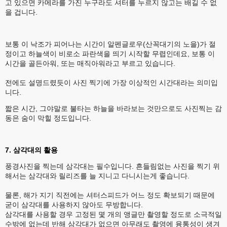
고 있으면 카메라를 가진 누구라도 셔터를 누르지 않고는 배길 수 없
을 겁니다.
보통 이 낙조가 피어나는 시간이 알펜글로우(산꼭대기의 노을)가 절
정이고 하늘색이 비로소 파란색을 띄기 시작할 무렵인데요, 보통 이
시간을 골든아워, 또는 매직아워라고 부르고 있습니다.
전에도 설명드렸듯이 사진 찍기에 가장 이상적인 시간대라는 의미입
니다.
짧은 시간, 그야말로 불타는 하늘을 바라보는 것만으로도 사진찍는 감
동은 숨이 막힐 정도입니다.
7. 삼각대의 활용
풍경사진을 찍는데 삼각대는 필수입니다. 흔들림없는 사진을 찍기 위
해서는 삼각대와 릴리즈를 늘 지니고 다니시는게 좋습니다.
물론, 해가 지기 직전에는 셔터스피드가 어느 정도 확보되기 때문에
굳이 삼각대를 사용하지 않아도 무방합니다.
삼각대를 사용할 경우 고정된 몇 개의 앵글만 촬영할 정도로 소극적일
수밖에 없는데 반해 삼각대가 없으면 아무래도 촬영에 융통성이 생겨