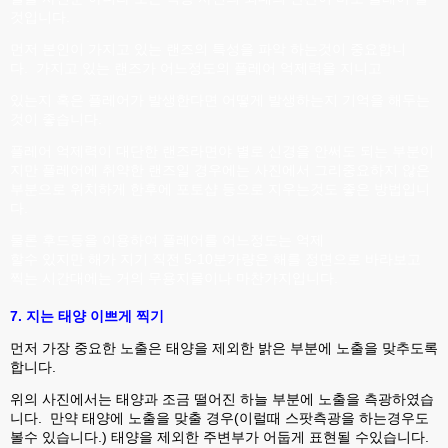
것입니다.
먼저 본인이 가지고 있는 랜즈의 특성을 파악 하는것이 중요합니
다. 가지고 있는 랜즈가 어느정도의 플레어 억제력을 지니고
있는지 혹은 플레어가 발생한다면 어떻게 발생하는지 기억을 해두는
것이 좋습니다.
플레어 억제력이 대단한 랜즈라면야 별로 신경을 안써도 되는 부분이
지만 플레어에 취약한 랜즈일 경우에는 사진에서 그리중요하지 않은
부분으로 위치하게 한후에 포토샵 등으로 지우는것도 좋은 방법입니
다.
물론 후드등을 이용하여 플레어를 어느정도는 억제
할수 있지만 해가 지기 직전 5-10분가량은 해를 정면으로 바라보고
찍는 시간대에는 거의 무용지물이나 마찬가지입니다.
7. 지는 태양 이쁘게 찍기
먼저 가장 중요한 노출은 태양을 제외한 밝은 부분에 노출을 맞추도록
합니다.
위의 사진에서는 태양과 조금 떨어진 하늘 부분에 노출을 측광하였습
니다. 만약 태양에 노출을 맞출 경우(이럴때 스팟측광을 하는경우도
볼수 있습니다.) 태양을 제외한 주변부가 어둡게 표현될 수있습니다.