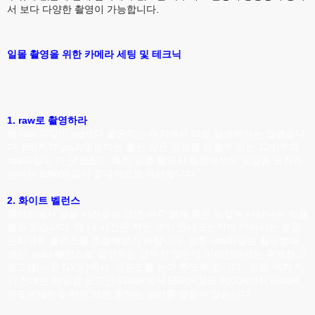
서 보다 다양한 촬영이 가능합니다.
일몰 촬영을 위한 카메라 세팅 및 테크닉
1. raw로 촬영하라
왜 raw 파일이 jpg보다 좋은지는 여기에서 따로 설명하지는 않겠습니
다. 8비트의 jpg파일보다는 훨씬 많은 정보를 담을수 있는 12비트의
raw파일이 더 낫겠죠? 특히 일몰 촬영시 형형색색의 빛깔을 표현하
는데는 RAW파일이 절대적으로 유리합니다.
2. 화이트 벨런스
겔러리에서 일몰 사진들을 보면 아주 붉게 혹은 노랗게 나타나는 것을
볼수 있습니다. 왜 내 사진은 저런 색이 안나오는거야 이러시는 분들
은화이트 벨런스를 조절해보기 바랍니다. 보통 raw파일로 촬영할때
에는 auto 벨런스로 촬영하는 경우가 많은데 이러한때에는 후보정 프
로그램(니콘 NX등)에서 색온도를 높여 주도록 합니다. 보통 해가 지
기 전에는 태양광 모드인 5200K에서 5500K정도 6000K에서 8000K
정도로세팅을 하게 되면 원하는 컬러를 얻을수 있습니다.