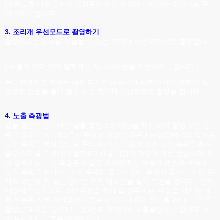
(색온도를 너무 올리게 될경우는 떡짐 현상이 나타날수 있으므로 주
의하도록 합니다.)
3. 조리개 우선모드로 촬영하기
촬영모드는 심도를 조절할 수 있는 조리개 우선모드(A)로 촬영합니
다.
( 노출이 왔다 갔다 할때에는 AE-L버튼등을 이용하도록 합니다.)
물론 M모드로 촬영을 해도 되지만 급격하게 노출 수치가 변할 수 있
으므로 반응을 빨리 할수 있는 조리개 우선모드로 촬영을 합니다.
4. 노출 측광법
일몰 촬영의 경우에는 일출 촬영보다 태양을 마주 보며 촬영 하는 경
우가 많습니다. 태양을 마주보며 촬영할 경우에는 태양에 직접적으로
노출 측광을 하지 않도로 주의 합니다. 그럼 태양에 노출 측광을 하지
말고 어디를 측광해야 할까요? 사실 이점이 가장 어려운 점입니다. 저
의 경우에는 노출 측광은 태양을 제외한 하늘 부분에서 밝은 부분에
노출 측광을 합니다. 스팟 측광이 좋으냐 멀티 측광이 좋으냐 이런 문
제도 있는데 저 같은 경우는 거의 대부분을 멀티 측광을 합니다. 만약
태양에 직접적으로 스팟 측광을 하게 될 경우에는 태양을 제외한 다
른 부분은 전부 시커멓게 나올수가 있으니 주의 하도록 합니다. 일몰
촬영은 대부분 -1/3에서 -2/3정도 마이너스 노출을잡도록 합니다. 노
출 브라케팅도 좋은 방법입니다