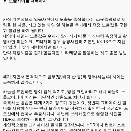
5. 노출차이를 극복하자.
가장 기본적으로 일몰사진에서 노출을 측정할 때는 스팟측광으로 세
팅을 한 다음, 지고 있는 태양 옆 하늘을 측거해서 적정 노출값을 구한
뒤 촬영을 하게 됩니다.
태양이 지면서 노출값은 수시게 달라지기 때문에 신속히 측정하고 촬
영하면 되는데요, 조리개의 경우 풍경사진의 기본인 f/8-13으로 자신
의 입맛에 맞게 세팅하시면 됩니다.
만약 적정노출을 잡기 힘들다면 브라케팅을 활용하는 것도 좋은 방법
입니다.
해가 지면서 본격적으로 암부(땅,바다,산 등)와 명부(하늘)의 차이는
급속하게 갈라집니다.
하늘을 표현하면 땅이 검게 떡지고, 땅을 표현하려고 하니 하늘이 노
출오버되어 버리는 극단적인 상황으로 치닫게 됩니다.
극복하는 방법은 대개 3가지 정도가 있는데요, 첫번째 그라데이션 필
터를 사용하거나 두 번째 브라케팅을 이용해서 촬영한 뒤 적정값만 포
토샵에서 뽑아서 추출하거나, 세번째 브라케팅으로 촬영한 사진을
HDR로 보정하는 방법이 그것입니다.
개인적으로는 그라데이션 필터를 권장합니다. HDR이나 컨트라스트
마스킹으로 풍경사진을 보정할 경우 결정적으로 전반적으로 사진이