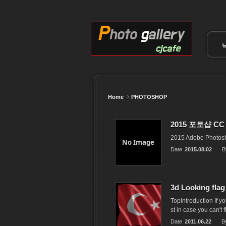
Sketchbook5, 스케치북5
Sketchbook5, 스케치북5
Sketchbook5, 스케치북5
Sketchbook5, 스케치북5
Home
PHOTOSHOP
2015 포토샵 C
2015 Adobe Photosh
No Image
Date
2015.08.02
B
3d Looking fla
TopIntroduction If y
st in case you can't 
Date
2011.06.22
B