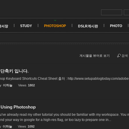
STUDY
PHOTOSHOP
PHOTO
낙서장
DSLR게시판
게시물을 뷰어로 보기
검색
C 단축키 입니다.
op Keyboard Shortcuts Cheat Sheet 출처 : http://www.setupablogtoday.com/adobe-
y
이하늘
Views
1802
g Using Photoshop
ou've already read my other tutorial you should be familiar with my workspace. You m
find your way in google for a high-res flag, or too lazy to prepare one in...
y
이하늘
Views
1092