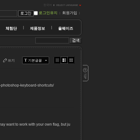
한국어
로그인유지
회원가입
체험단
제품정보
올웨이즈
T
쓰기
기본글꼴
Li
Zi
G
st
n
al
e
le
r
photoshop-keyboard-shortcuts/
y
ay want to work with your own flag, but ju