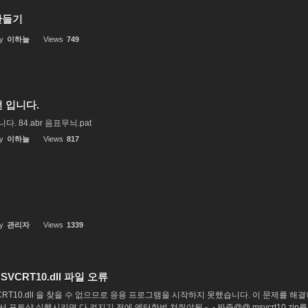
만들기
y
이하늘
Views
749
턴 입니다.
. 84.abr 음표무늬.pat
y
이하늘
Views
817
y
관리자
Views
1339
VCRT10.dll 파일 오류
CRT10.dll 을 찾을 수 없으므로 응용 프로그램을 시작하지 못했습니다. 이 문제를 
 포토샵 실행시키면 다 켜지기 전에 엔터한번 쳐줘야됨 -_- 짜증@@ msvcrt10.zip를 