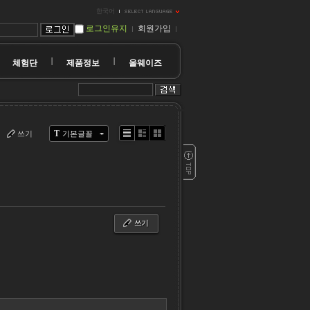
한국어
로그인유지
회원가입
체험단
제품정보
올웨이즈
T
쓰기
기본글꼴
Li
Zi
G
st
n
al
e
le
r
y
쓰기