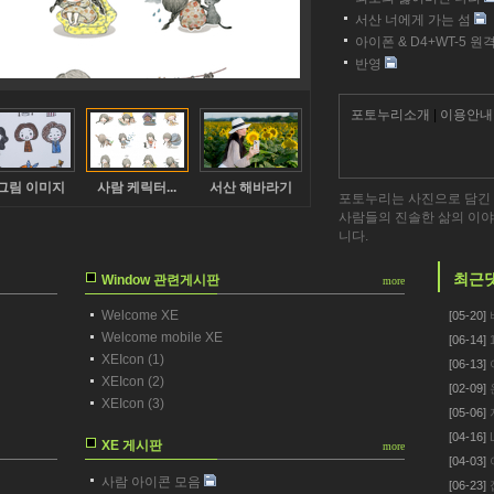
서산 너에게 가는 섬
아이폰 & D4+WT-5 
반영
포토누리소개
|
이용안내
그림 이미지
사람 케릭터...
서산 해바라기
포토누리는 사진으로 담긴 
사람들의 진솔한 삶의 이야
니다.
최근
Window 관련게시판
more
Welcome XE
[05-20]
Welcome mobile XE
[06-14]
XEIcon (1)
[06-13]
XEIcon (2)
[02-09]
XEIcon (3)
[05-06]
[04-16]
XE 게시판
more
[04-03]
사람 아이콘 모음
[06-23]