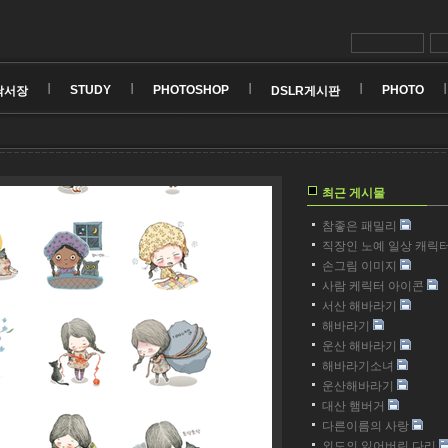
STUDY
PHOTOSHOP
PHOTO
낙서장
DSLR게시판
최근 게시물
참좋은 패밀리
직장인 노예 일상 캐릭
손그림 이미지
사람 케릭터 아이콘
서산 해바라기
해바라기
운산 해바라기
해바라기소녀
운산해바라기
대산 햄버거
다른이름의 사랑
외도의 잃어버린 다리