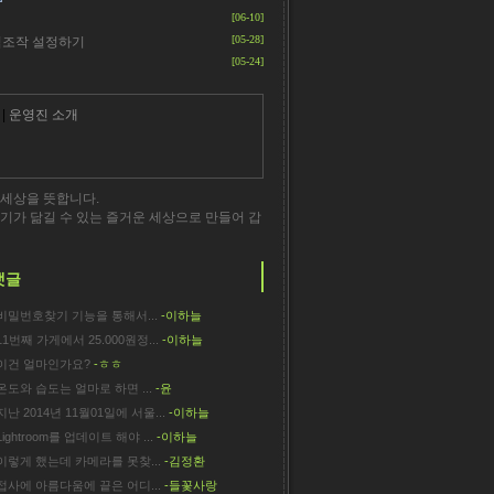
[06-10]
[05-28]
원격조작 설정하기
[05-24]
|
운영진 소개
세상을 뜻합니다.
기가 닮길 수 있는 즐거운 세상으로 만들어 갑
댓글
비밀번호찾기 기능을 통해서...
-이하늘
11번째 가게에서 25.000원정...
-이하늘
이건 얼마인가요?
-ㅎㅎ
온도와 습도는 얼마로 하면 ...
-윤
지난 2014년 11월01일에 서울...
-이하늘
Lightroom를 업데이트 해야 ...
-이하늘
이렇게 했는데 카메라를 못찾...
-김정환
접사에 아름다움에 끝은 어디...
-들꽃사랑