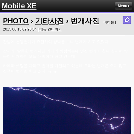
Mobile XE
Menu
PHOTO
›
기타사진
› 번개사진
이하늘 |
2015.06.13 02:23:04 |
메뉴 건너뛰기
간밤에 천둥번개가 요란하여 창박을 보니 번개가 치고 있었다
갑지가 발동한 번개사진 카메라 셋팅하는데 멋진 번개가 친다 심지어 쌍
둥이 번개까지 오늘 대박이다 하고 있는데
카메라 셋팅을 다하고 번개를 기달리고 있는데 오라는 번개은 오지 않고
잔챙이 번개만 치고 있다. ㅠ.ㅠ