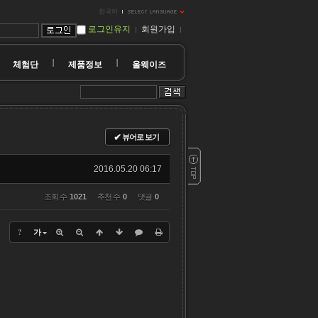
한국어
로그인유지
회원가입
체험단
제품정보
올웨이즈
✔
뷰어로 보기
2016.05.20 06:17
조회 수
1021
추천 수
0
댓글
0
?
가