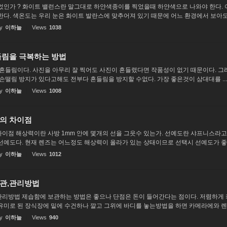
었인가 ? 화이트 밸런스란 말그대로 하얀색종이를 찍었을때 하얀색으로 나와야 한다.
한다. 색온도는 우리 눈은 화이트 발란스에 맞추어져 있기 때문에 어느 환경에서 보아도.
y
이하늘
Views
1038
들림을 극복하는 방법
 흔들림이다. 사진을 아무리 잘 찍어도 사진이 흔들렸다면 작품성이 없기 때문이다. 그
 손떨림 방지가 있다고해도 전부다 흔들림을 방지할 수없다. 가장 좋은것이 삼대대를 ...
y
이하늘
Views
1008
의 차이점
이점 해상력이란 사방 1mm 안에 몇개의 선을 그읏수 있는가. 선예도란 샤프니스라고
선예도다. 현재 렌즈는 어느정도 해상력이 올라가 있는 상태이므로 선택시 선예도가 좋은
y
이하늘
Views
1012
관,관리방법
리방법 제습함에 보관하는 방법은 좋으나 단점은 돈이 들어간다는 점이다. 저렴하게 
유미로 된 장식장에 밑에 수건하나 깔고 그위에 바디를 놓는방법을 하면 카메라에와 렌..
y
이하늘
Views
940